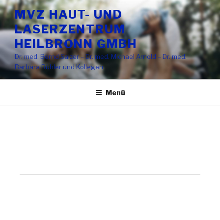
MVZ HAUT- UND
LASERZENTRUM
HEILBRONN GMBH
Dr. med. Bernd Salzer – Dr. med. Michael Arnold – Dr. med.
Barbara Bühler und Kollegen
Menü